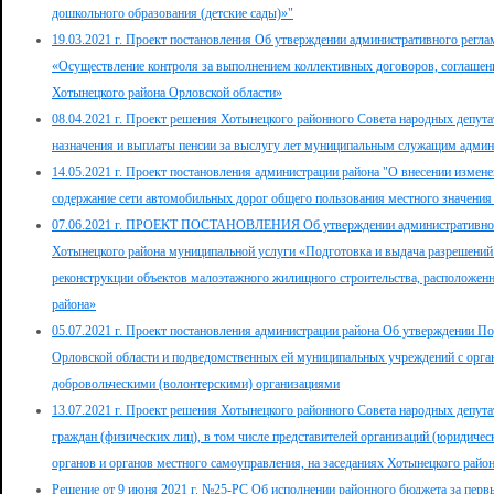
дошкольного образования (детские сады)»"
19.03.2021 г. Проект постановления Об утверждении административного регла
«Осуществление контроля за выполнением коллективных договоров, соглашени
Хотынецкого района Орловской области»
08.04.2021 г. Проект решения Хотынецкого районного Совета народных депут
назначения и выплаты пенсии за выслугу лет муниципальным служащим админ
14.05.2021 г. Проект постановления администрации района "О внесении измен
содержание сети автомобильных дорог общего пользования местного значения 
07.06.2021 г. ПРОЕКТ ПОСТАНОВЛЕНИЯ Об утверждении административного 
Хотынецкого района муниципальной услуги «Подготовка и выдача разрешений н
реконструкции объектов малоэтажного жилищного строительства, расположенн
района»
05.07.2021 г. Проект постановления администрации района Об утверждении П
Орловской области и подведомственных ей муниципальных учреждений с орган
добровольческими (волонтерскими) организациями
13.07.2021 г. Проект решения Хотынецкого районного Совета народных депут
граждан (физических лиц), в том числе представителей организаций (юридиче
органов и органов местного самоуправления, на заседаниях Хотынецкого райо
Решение от 9 июня 2021 г. №25-РС Об исполнении районного бюджета за первы