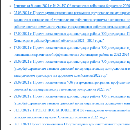
Решение от 9 июня 2021 г. № 24-РС Об исполнении районного бюджета за 2020
05.08.2021 г. Проект административного регламента предоставления муниципа
заключения соглашения об установлении публичного сервитута в отношении з
собственности и земельного участка, государственная собственность на которы
17.09.2021 г. Проект постановления администрации района "Об утверждении П
Хотынецкого района Орловской области на 2021 - 2024 годы"
17.09.2021 г. Проект постановления администрации района "Об утверждении 
повышении энергетической эффективности в Хотынецком районе на 2022-2024
29.09.2021 г. Проект постановления администрации района "Об утверждении 
(ущерба) охраняемым законом ценностей по муниципальному контролю на авт
электрическом транспорте и в дорожном хозяйстве на 2022 год"
29.09.2021 г. Проект постановления "Об утверждении программы профилакти
ценностей по муниципальному земельному контролю на 2022 год"
29.09.2021 г. Проект постановления администрации района "Об утверждении 
(ущерба) охраняемым законом ценностей по муниципальному жилищному конт
01.10.2021 г. ПРОЕКТ ПОСТАНОВЛЕНИЯ Об утверждении муниципальной пр
сельских населенных пунктах Хотынецкого района в 2022 году»
06.10.2021 Проект постановления Об утверждении административного регламе