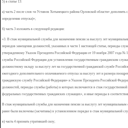
5) в статье 13:
а) часть 2 после слов «и Уставом Хотынецкого района Орловской области» дополнить 
определения отпуска)»;
б) часть 3 изложить в следующей редакции:
«3. В стаж муниципальной службы для назначения пенсии за выслугу лет муниципал
периодов замещения должностей, указанных в части 1 настоящей статьи, периоды слу
утвержденному Указом Президента Российской Федерации от 19 ноября 2007 года № 1
службы Российской Федерации для установления государственным гражданским служ
должностному окладу за выслугу лет на государственной гражданской службе Российс
ежегодного дополнительного оплачиваемого отпуска за выслугу лет и размера поощр
гражданскую службу Российской Федерации» и Указом Президента Российской Федерац
должностей, периоды службы (работы) в которых включаются в стаж государственной 
федеральных государственных гражданских служащих», и иные периоды в соответств
В стаж муниципальной службы для назначения пенсии за выслугу лет муниципальным
ранее были включены (засчитаны) в установленном порядке в стаж муниципальной слу
в) часть 4 признать утратившей силу;