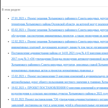
В этом разделе:
27.01.2021 г. Проект решения Хотынецкого районного Совета народных депут
территории Хотынецкого района Орловской области, на которой могут реализ
05.02.2021 г. Проект решения Хотынецкого районного Совета народных депут
обсуждения, рассмотрения инициативных проектов, а также проведения их кон
12.02.2021 г. Проект решения Хотынецкого районного Совета народных депут
инициативных платежей, подлежащих возврату лицам (в том числе организаци
Постановление администрации района от 14.01.2021 года № 4 О внесении изме
2017 года № 3 «Об утверждении Порядка проведения антикоррупционной эксп
Хотынецкого районного Совета народных депутатов, вносимых главой Хотынец
нормативных правовых актов и проектов нормативных правовых а
15.02.2021 г. Проект постановления О внесении изменений в муниципальную п
автомобильных дорог общего пользования местного значения в границах Хоты
19.02.2021 г. ПРОЕКТ ПОСТАНОВЛЕНИЯ О внесении изменений в муниципа
водоотведения в сельских населенных пунктах Хотынецкого района в 2021 год
01.03.2021 Проект постановления "Об утверждении административного регла
заявлений, постановка на учет и зачисление детей в образовательные органи