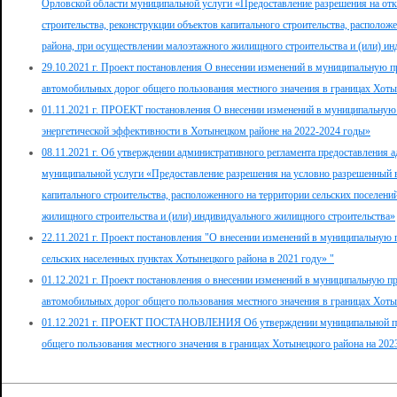
Орловской области муниципальной услуги «Предоставление разрешения на отк
строительства, реконструкции объектов капитального строительства, располож
района, при осуществлении малоэтажного жилищного строительства и (или) и
29.10.2021 г. Проект постановления О внесении изменений в муниципальную п
автомобильных дорог общего пользования местного значения в границах Хоты
01.11.2021 г. ПРОЕКТ постановления О внесении изменений в муниципальну
энергетической эффективности в Хотынецком районе на 2022-2024 годы»
08.11.2021 г. Об утверждении административного регламента предоставления 
муниципальной услуги «Предоставление разрешения на условно разрешенный в
капитального строительства, расположенного на территории сельских поселен
жилищного строительства и (или) индивидуального жилищного строительства»
22.11.2021 г. Проект постановления "О внесении изменений в муниципальную
сельских населенных пунктах Хотынецкого района в 2021 году» "
01.12.2021 г. Проект постановления о внесении изменений в муниципальную п
автомобильных дорог общего пользования местного значения в границах Хоты
01.12.2021 г. ПРОЕКТ ПОСТАНОВЛЕНИЯ Об утверждении муниципальной про
общего пользования местного значения в границах Хотынецкого района на 202