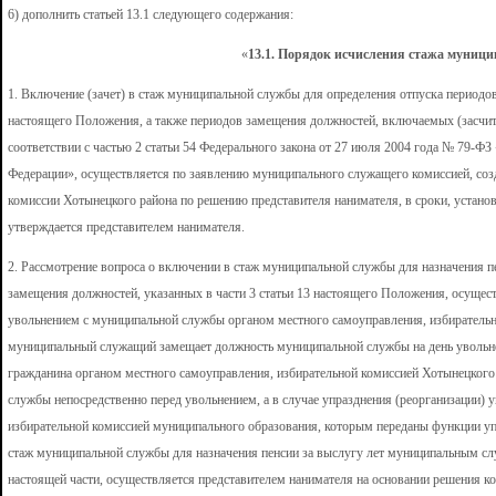
6) дополнить статьей 13.1 следующего содержания:
«
13.1. Порядок исчисления стажа муниц
1. Включение (зачет) в стаж муниципальной службы для определения отпуска периодов
настоящего Положения, а также периодов замещения должностей, включаемых (засчит
соответствии с частью 2 статьи 54 Федерального закона от 27 июля 2004 года № 79-Ф
Федерации», осуществляется по заявлению муниципального служащего комиссией, созд
комиссии Хотынецкого района по решению представителя нанимателя, в сроки, устан
утверждается представителем нанимателя.
2. Рассмотрение вопроса о включении в стаж муниципальной службы для назначения 
замещения должностей, указанных в части 3 статьи 13 настоящего Положения, осуще
увольнением с муниципальной службы органом местного самоуправления, избирательн
муниципальный служащий замещает должность муниципальной службы на день увольн
гражданина органом местного самоуправления, избирательной комиссией Хотынецкого
службы непосредственно перед увольнением, а в случае упразднения (реорганизации) 
избирательной комиссией муниципального образования, которым переданы функции уп
стаж муниципальной службы для назначения пенсии за выслугу лет муниципальным с
настоящей части, осуществляется представителем нанимателя на основании решения ко