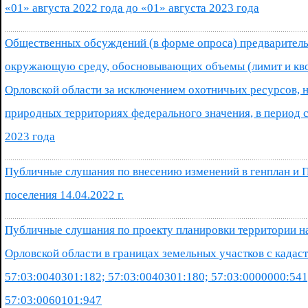
«01» августа 2022 года до «01» августа 2023 года
Общественных обсуждений (в форме опроса) предваритель
окружающую среду, обосновывающих объемы (лимит и кво
Орловской области за исключением охотничьих ресурсов,
природных территориях федерального значения, в период с 
2023 года
Публичные слушания по внесению изменений в генплан и 
поселения 14.04.2022 г.
Публичные слушания по проекту планировки территории н
Орловской области в границах земельных участков с када
57:03:0040301:182; 57:03:0040301:180; 57:03:0000000:541
57:03:0060101:947