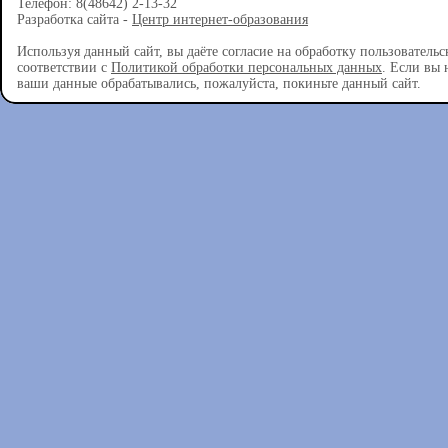
Телефон: 8(48642) 2-13-32
Разработка сайта -
Центр интернет-образования
Используя данный сайт, вы даёте согласие на обработку пользователь
соответствии с
Политикой обработки персональных данных
. Если вы 
ваши данные обрабатывались, пожалуйста, покиньте данный сайт.