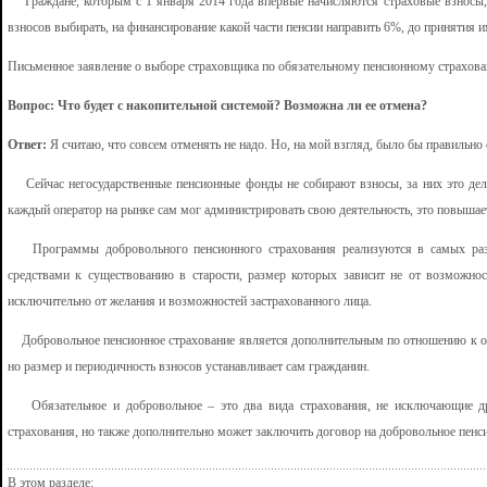
Граждане, которым с 1 января 2014 года впервые начисляются страховые взносы, 
взносов выбирать, на финансирование какой части пенсии направить 6%, до принятия 
Письменное заявление о выборе страховщика по обязательному пенсионному страхов
Вопрос: Что будет с накопительной системой? Возможна ли ее отмена?
Ответ:
Я считаю, что совсем отменять не надо. Но, на мой взгляд, было бы правильно 
Сейчас негосударственные пенсионные фонды не собирают взносы, за них это дела
каждый оператор на рынке сам мог администрировать свою деятельность, это повышае
Программы добровольного пенсионного страхования реализуются в самых разны
средствами к существованию в старости, размер которых зависит не от возможнос
исключительно от желания и возможностей застрахованного лица.
Добровольное пенсионное страхование является дополнительным по отношению к обяз
но размер и периодичность взносов устанавливает сам гражданин.
Обязательное и добровольное – это два вида страхования, не исключающие дру
страхования, но также дополнительно может заключить договор на добровольное пенси
В этом разделе: