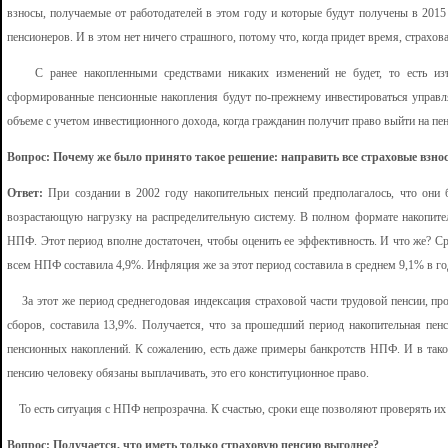
взносы, получаемые от работодателей в этом году и которые будут получены в 2015
пенсионеров. И в этом нет ничего страшного, потому что, когда придет время, страхова
С ранее накопленными средствами никаких изменений не будет, то есть изъя
сформированные пенсионные накопления будут по-прежнему инвестироваться упра
объеме с учетом инвестиционного дохода, когда гражданин получит право выйти на пен
Вопрос: Почему же было принято такое решение: направить все страховые взно
Ответ:
При создании в 2002 году накопительных пенсий предполагалось, что они
возрастающую нагрузку на распределительную систему. В полном формате накопитель
НПФ. Этот период вполне достаточен, чтобы оценить ее эффективность. И что же? С
всем НПФ составила 4,9%. Инфляция же за этот период составила в среднем 9,1% в год
За этот же период среднегодовая индексация страховой части трудовой пенсии, про
сборов, составила 13,9%. Получается, что за прошедший период накопительная пенс
пенсионных накоплений. К сожалению, есть даже примеры банкротств НПФ. И в таком
пенсию человеку обязаны выплачивать, это его конституционное право.
То есть ситуация с НПФ непрозрачна. К счастью, сроки еще позволяют проверять их
Вопрос: Получается, что иметь только страховую пенсию выгоднее?