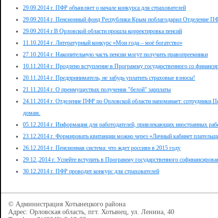
29.09.2014 г. ПФР объявляет о начале конкурса для страхователей
29.09.2014 г. Пенсионный фонд Республики Крым поблагодарил Отделение ПФ
29.09.2014 г.В Орловской области прошла корректировка пенсий
11.10.2014 г. Литературный конкурс «Мои года – моё богатство»
27.10.2014 г. Накопительную часть пенсии могут получить правопреемники
10.11.2014 г. Продлено вступление в Программу государственного со финанси
20.11.2014 г. Предприниматель, не забудь уплатить страховые взносы!
21.11.2014 г. О преимуществах получения "белой" зарплаты
24.11.2014 г. Отделение ПФР по Орловской области напоминает: сотрудники П
домам.
05.12.2014 г. Информация для работодателей, привлекающих иностранных раб
23.12.2014 г. Формировать квитанции можно через «Личный кабинет плательщ
26.12.2014 г. Пенсионная система: что ждет россиян в 2015 году
29.12.,2014 г. Успейте вступить в Программу государственного софинансирова
30.12.2014 г. ПФР проводит конкурс для страхователей
© Администрация Хотынецкого района
Адрес: Орловская область, пгт. Хотынец, ул. Ленина, 40