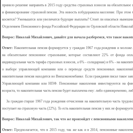
приняло решение направить в 2015 году средства страховых взносов на обязательное
и финансирование страховой пенсии. Эта новость взбудоражила население. При этом 
коснется? Уменьшатся или увеличатся будущие выплаты? Стоит ли опасаться нынешн
Отделением Пенсионного фонда Российской Федерации по Орловской области Никола
Вопрос: Николай Михайлович, давайте для начала разберемся, что такое нако
Ответ:
Накопительная пенсия формируется у граждан 1967 года рождения и моложе. 
на обязательное пенсионное страхование, которые составляют 22% от фонда оп
индивидуальная часть тарифа страховых взносов, а 6% - солидарная) и 6% - на накопи
о выборе управляющей компании или о переводе средств пенсионных накоплени
накопительная пенсия находится во Внешэкономбанке. Если гражданин писал такое зая
Управляющей компании или НПФ. Пенсионные накопления инвестируются на фина
возраста, то накопительная часть пенсии будет выплачена ему: либо единовременно, ли
За граждан старше 1967 года рождения отчисления на накопительную часть трудовой
поступает на страховую часть (22%). То есть накопительная пенсия у них не формирует
Вопрос: Николай Михайлович, так что же произойдет с пенсионными накоплени
Ответ:
Предполагается, что в 2015 году, так же как и в 2014, пенсионные накопле