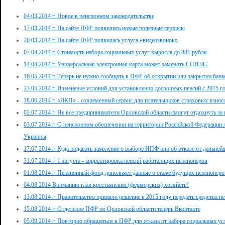
04.03.2014 г. Новое в пенсионном законодательстве
17.03.2014 г. На сайте ПФР появились новые полезные сервисы
20.03.2014 г. На сайте ПФР появилась услуга «видеозвонок»
07.04.2014 г. Стоимость набора социальных услуг выросла до 881 рубля
14.04.2014 г. Универсальная электронная карта может заменять СНИЛС
16.05.2014 г. Теперь не нужно сообщать в ПФР об открытии или закрытии банк
23.05.2014 г. Изменение условий для установления досрочных пенсий с 2015 г
18.06.2014 г. «ЛКП» - современный сервис для плательщиков страховых взнос
02.07.2014 г. Не все предприниматели Орловской области смогут отдохнуть за
03.07.2014 г. О пенсионном обеспечении на территории Российской Федерации
Украины
17.07.2014 г. Куда подавать заявление о выборе НПФ или об отказе от дальн
31.07.2014 г. 1 августа - корректировка пенсий работающих пенсионеров
01.08.2014 г. Пенсионный фонд дополняет данные о стаже будущих пенсионеро
04.08.2014 Вниманию глав крестьянских (фермерских) хозяйств!
13.08.2014 г. Правительство приняло решение в 2015 году передать средства 
15.08.2014 г. Отделение ПФР по Орловской области теперь Вконтакте
05.09.2014 г. Повторно обращаться в ПФР для отказа от набора социальных ус