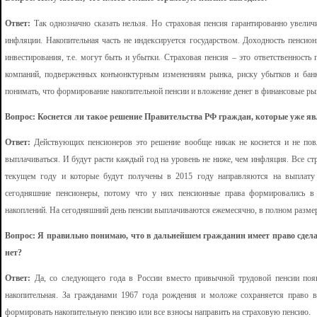
Ответ:
Так однозначно сказать нельзя. Но страховая пенсия гарантированно увелич
инфляции. Накопительная часть не индексируется государством. Доходность пенсион
инвестирования, т.е. могут быть и убытки. Страховая пенсия – это ответственность 
компаний, подверженных конъюнктурным изменениям рынка, риску убытков и банкр
понимать, что формирование накопительной пенсии и вложение денег в финансовые ры
Вопрос: Коснется ли такое решение Правительства РФ граждан, которые уже я
Ответ:
Действующих пенсионеров это решение вообще никак не коснется и не повл
выплачиваться. И будут расти каждый год на уровень не ниже, чем инфляция. Все ст
текущем году и которые будут получены в 2015 году направляются на выплату
сегодняшние пенсионеры, потому что у них пенсионные права формировались в 
накоплений. На сегодняшний день пенсии выплачиваются ежемесячно, в полном размер
Вопрос: Я правильно понимаю, что в дальнейшем гражданин имеет право сдел
нет?
Ответ:
Да, со следующего года в России вместо привычной трудовой пенсии появ
накопительная. За гражданами 1967 года рождения и моложе сохраняется право в
формировать накопительную пенсию или все взносы направить на страховую пенсию.