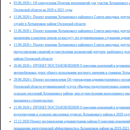
03.06.2020 г. Об определения Перечня мероприятий для участия Хотынецкого
Орловской области на 2020 и 2021 годы
11.06.2020 г. Проект решения Хотынецкого районного Совета народных депут
службе в Хотынецком районе Орловской области
11.06.2020 г. Проект решения Хотынецкого районного Совета народных депут
назначения и выплаты пенсии за выслугу лет муниципальным служащим админ
11.06.2020 г. Проект решения Хотынецкого районного Совета народных депут
предоставления гарантий осуществления полномочий депутата, выборного до
района Орловской области
26.06.2020 г. ПРОЕКТ ПОСТАНОВЛЕНИЯ О внесении изменений в муниципаль
автомобильных дорог общего пользования местного значения в границах Хоты
29.06.2020 г. Проект постановления Об утверждении административного регл
Орловской области муниципальной услуги «Выдача градостроительных планов
сельских поселений Хотынецкого района, при осуществлении малоэтажного жи
жилищного строительства»
21.09.2020 г. ПРОЕКТ ПОСТАНОВЛЕНИЯ О внесении изменений в муниципа
водоотведения в сельских населенных пунктах Хотынецкого района в 2020 год
15.12.2020 Проект постановления администрации района О внесении изменен
повышении энергетической эффективности в Хотынецком районе на 2019-2021