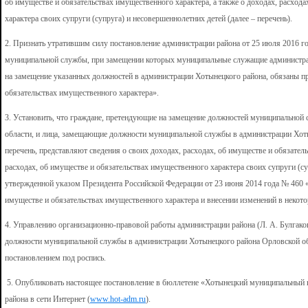
об имуществе и обязательствах имущественного характера, а также о доходах, расход
характера своих супруги (супруга) и несовершеннолетних детей (далее – перечень).
2. Признать утратившим силу постановление администрации района от 25 июля 2016 
муниципальной службы, при замещении которых муниципальные служащие администрац
на замещение указанных должностей в администрации Хотынецкого района, обязаны пр
обязательствах имущественного характера».
3. Установить, что граждане, претендующие на замещение должностей муниципальной
области, и лица, замещающие должности муниципальной службы в администрации Хот
перечень, представляют сведения о своих доходах, расходах, об имуществе и обязатель
расходах, об имуществе и обязательствах имущественного характера своих супруги (с
утвержденной указом Президента Российской Федерации от 23 июня 2014 года № 460 
имуществе и обязательствах имущественного характера и внесении изменений в некот
4. Управлению организационно-правовой работы администрации района (Л. А. Булга
должности муниципальной службы в администрации Хотынецкого района Орловской об
постановлением под роспись.
5. Опубликовать настоящее постановление в бюллетене «Хотынецкий муниципальный в
района в сети Интернет (
www.hot-adm.ru
).