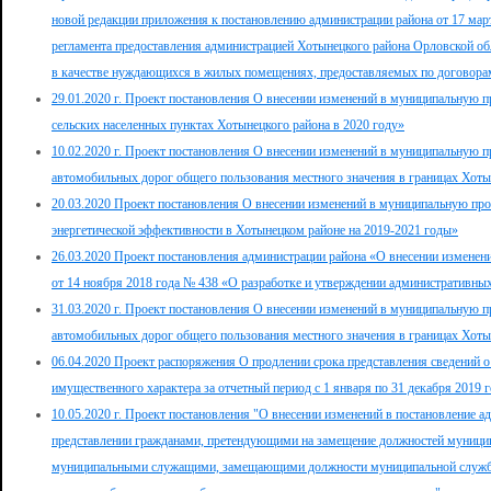
новой редакции приложения к постановлению администрации района от 17 ма
регламента предоставления администрацией Хотынецкого района Орловской об
в качестве нуждающихся в жилых помещениях, предоставляемых по договора
29.01.2020 г. Проект постановления О внесении изменений в муниципальную
сельских населенных пунктах Хотынецкого района в 2020 году»
10.02.2020 г. Проект постановления О внесении изменений в муниципальную п
автомобильных дорог общего пользования местного значения в границах Хоты
20.03.2020 Проект постановления О внесении изменений в муниципальную п
энергетической эффективности в Хотынецком районе на 2019-2021 годы»
26.03.2020 Проект постановления администрации района «О внесении изменен
от 14 ноября 2018 года № 438 «О разработке и утверждении административны
31.03.2020 г. Проект постановления О внесении изменений в муниципальную п
автомобильных дорог общего пользования местного значения в границах Хоты
06.04.2020 Проект распоряжения О продлении срока представления сведений о 
имущественного характера за отчетный период с 1 января по 31 декабря 2019 г
10.05.2020 г. Проект постановления "О внесении изменений в постановление 
представлении гражданами, претендующими на замещение должностей муницип
муниципальными служащими, замещающими должности муниципальной службы 