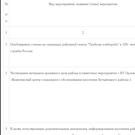
№
Вид мероприятия, название (тема) меропрития
п/
п
1
2
1
Опубликовать статью на страницах районной газеты "Трибуна хлебороба" к 100- ле
службы России
2
Чествование ветеранов архивного дела района (совместное мероприятие с БУ Орлов
«Комплексный центр социального обслуживания населения Хотынецкого района»)
3
В целях популяризации документальных материалов, информирования населения рай