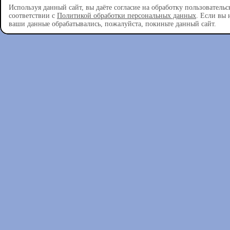
Используя данный сайт, вы даёте согласие на обработку пользователь
соответствии с
Политикой обработки персональных данных
. Если вы 
ваши данные обрабатывались, пожалуйста, покиньте данный сайт.