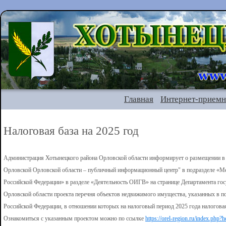
Главная
Интернет-приемн
Налоговая база на 2025 год
Администрация Хотынецкого района Орловской области информирует о размещении в
Орловской Орловской области – публичный информационный центр" в подразделе «Мер
Российской Федерации» в разделе «Деятельность ОИГВ» на странице Департамента го
Орловской области проекта перечня объектов недвижимого имущества, указанных в под
Российской Федерации, в отношении которых на налоговый период 2025 года налоговая
Ознакомиться с указанным проектом можно по ссылке
https://orel-region.ru/index.p