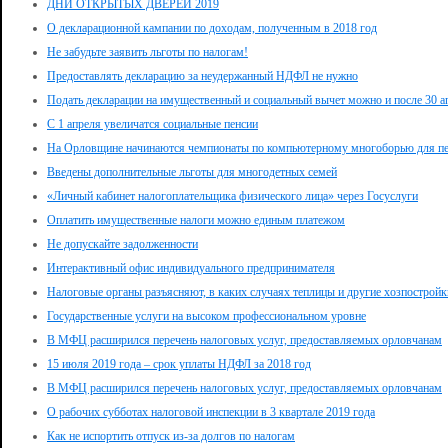
ДНИ ОТКРЫТЫХ ДВЕРЕЙ 2019
О декларационной кампании по доходам, полученным в 2018 год
Не забудьте заявить льготы по налогам!
Предоставлять декларацию за неудержанный НДФЛ не нужно
Подать декларации на имущественный и социальный вычет можно и после 30 а
С 1 апреля увеличатся социальные пенсии
На Орловщине начинаются чемпионаты по компьютерному многоборью для п
Введены дополнительные льготы для многодетных семей
«Личный кабинет налогоплательщика физического лица» через Госуслуги
Оплатить имущественные налоги можно единым платежом
Не допускайте задолженности
Интерактивный офис индивидуального предпринимателя
Налоговые органы разъясняют, в каких случаях теплицы и другие хозпострой
Государственные услуги на высоком профессиональном уровне
В МФЦ расширился перечень налоговых услуг, предоставляемых орловчанам
15 июля 2019 года – срок уплаты НДФЛ за 2018 год
В МФЦ расширился перечень налоговых услуг, предоставляемых орловчанам
О рабочих субботах налоговой инспекции в 3 квартале 2019 года
Как не испортить отпуск из-за долгов по налогам