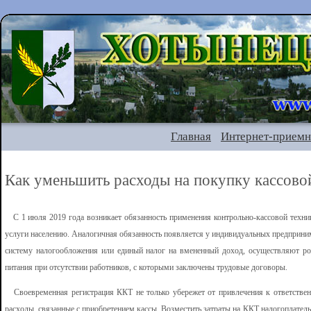
Главная
Интернет-приемн
Как уменьшить расходы на покупку кассово
С 1 июля 2019 года возникает обязанность применения контрольно-кассовой техни
услуги населению. Аналогичная обязанность появляется у индивидуальных предприни
систему налогообложения или единый налог на вмененный доход, осуществляют р
питания при отсутствии работников, с которыми заключены трудовые договоры.
Своевременная регистрация ККТ не только убережет от привлечения к ответственн
расходы, связанные с приобретением кассы. Возместить затраты на ККТ налогоплател