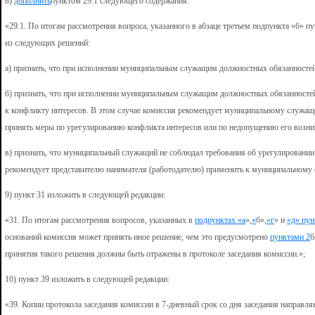
8)
дополнить
пунктом 29.1 следующего содержания:
«29.1. По итогам рассмотрения вопроса, указанного в абзаце третьем подпункта «б» 
из следующих решений:
а) признать, что при исполнении муниципальным служащим должностных обязанностей
б) признать, что при исполнении муниципальным служащим должностных обязанностей
к конфликту интересов. В этом случае комиссия рекомендует муниципальному служащ
принять меры по урегулированию конфликта интересов или по недопущению его возни
в) признать, что муниципальный служащий не соблюдал требования об урегулировании
рекомендует представителю нанимателя (работодателю) применить к муниципальному 
9) пункт 31 изложить в следующей редакции:
«31. По итогам рассмотрения вопросов, указанных в
подпунктах «а
»,
«
б»,
«г
» и
«д» пун
оснований комиссия может принять иное решение, чем это предусмотрено
пунктами 2
6
принятия такого решения должны быть отражены в протоколе заседания комиссии.»;
10) пункт 39 изложить в следующей редакции:
«39. Копии протокола заседания комиссии в 7-дневный срок со дня заседания направл