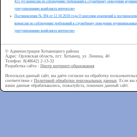
455 «О комиссии по соблюдению требований к служебному поведению муници
урегулированию конфликта интересов»
Постановление № 394 от 12.10.2018 года О внесении изменений в постановлен
комиссии по соблюдению требований к служебному поведению муниципальных
урегулированию конфликта интересов»
© Администрация Хотынецкого района
Адрес: Орловская область, пгт. Хотынец, ул. Ленина, 40
Телефон: 8(48642) 2-13-32
Разработка сайта -
Центр интернет-образования
Используя данный сайт, вы даёте согласие на обработку пользователь
соответствии с
Политикой обработки персональных данных
. Если вы 
ваши данные обрабатывались, пожалуйста, покиньте данный сайт.