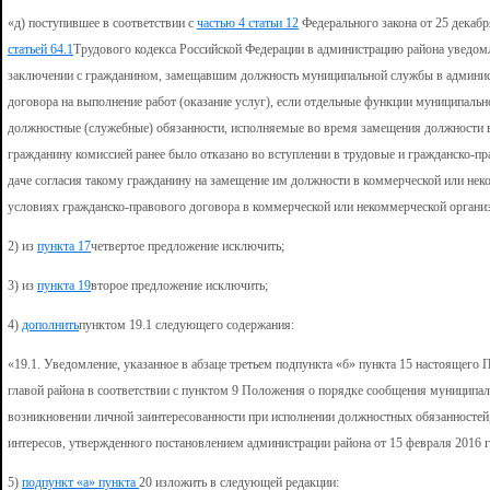
«д) поступившее в соответствии с
частью 4 статьи 12
Федерального закона от 25 декаб
статьей 64.1
Трудового кодекса Российской Федерации в администрацию района уведом
заключении с гражданином, замещавшим должность муниципальной службы в админист
договора на выполнение работ (оказание услуг), если отдельные функции муниципальн
должностные (служебные) обязанности, исполняемые во время замещения должности в
гражданину комиссией ранее было отказано во вступлении в трудовые и гражданско-пр
даче согласия такому гражданину на замещение им должности в коммерческой или нек
условиях гражданско-правового договора в коммерческой или некоммерческой организ
2) из
пункта 17
четвертое предложение исключить;
3) из
пункта 19
второе предложение исключить;
4)
дополнить
пунктом 19.1 следующего содержания:
«19.1. Уведомление, указанное в абзаце третьем подпункта «б» пункта 15 настоящего
главой района в соответствии с пунктом 9 Положения о порядке сообщения муницип
возникновении личной заинтересованности при исполнении должностных обязанностей,
интересов, утвержденного постановлением администрации района от 15 февраля 2016 г
5)
подпункт «а» пункта
20 изложить в следующей редакции: