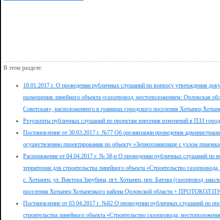
В этом разделе:
18.01.2017 г. О проведении публичных слушаний по вопросу утверждения доку
размещения линейного объекта «газопровод, местоположением: Орловская облас
Советская», расположенного в границах городского поселения Хотынец Хотын
Результаты публичных слушаний по проектам внесения изменений в ПЗЗ городс
Постановление от 30.03.2017 г. №77 Об организации проведения администрац
осуществлению проектирования по объекту «Зернохранилище с узлом приемки
Распоряжение от 04.04.2017 г. № 58-р О проведении публичных слушаний по 
территории для строительства линейного объекта «Строительство газопровода
с. Хотынец, ул. Виктора Зарубина, пгт. Хотынец, пер. Батова (газопровод зако
поселения Хотынец Хотынецкого района Орловской области + ПРОТО
Постановление от 03.04.2017 г. №82 О проведении публичных слушаний по пр
строительства линейного объекта «Строительство газопровода, местоположение