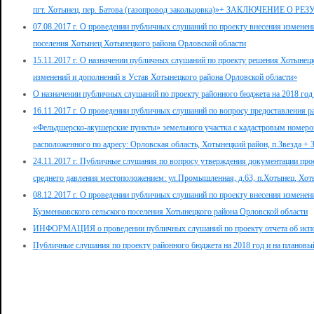
пгт. Хотынец, пер. Батова (газопровод закольцовка)»+ ЗАКЛЮЧЕНИЕ
07.08.2017 г. О проведении публичных слушаний по проекту внесения изменен
поселения Хотынец Хотынецкого района Орловской области
15.11.2017 г. О назначении публичных слушаний по проекту решения Хотынец
изменений и дополнений в Устав Хотынецкого района Орловской области»
О назначении публичных слушаний по проекту районного бюджета на 2018 год 
16.11.2017 г. О проведении публичных слушаний по вопросу предоставления 
«Фельдшерско-акушерские пункты» земельного участка с кадастровым номером
расположенного по адресу: Орловская область, Хотынецкий район, п.Зве
24.11.2017 г. Публичные слушания по вопросу утверждения документации про
среднего давления местоположением: ул.Промышленная, д.63, п.Хотынец, Хот
08.12.2017 г. О проведении публичных слушаний по проекту внесения изменен
Кузменковского сельского поселения Хотынецкого района Орловской области
ИНФОРМАЦИЯ о проведении публичных слушаний по проекту отчета об испол
Публичные слушания по проекту районного бюджета на 2018 год и на плановый