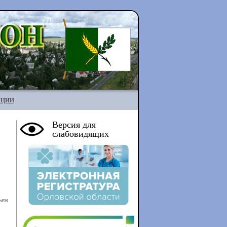
ации
Версия для
слабовидящих
ъем