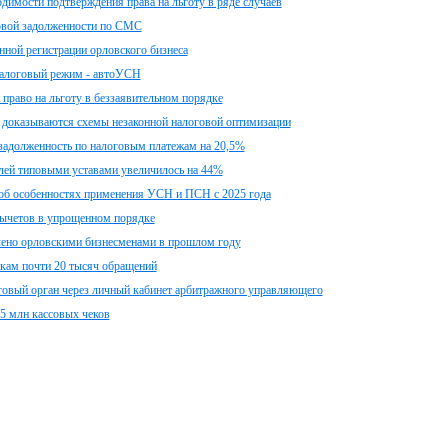
имости подтверждения права на льготу в ряде случаев
овой задолженности по СМС
нной регистрации орловского бизнеса
налоговый режим - автоУСН
право на льготу в беззаявительном порядке
доказываются схемы незаконной налоговой оптимизации
 задолженность по налоговым платежам на 20,5%
елей типовыми уставами увеличилось на 44%
об особенностях применения УСН и ПСН с 2025 года
вычетов в упрощенном порядке
чено орловскими бизнесменами в прошлом году
кам почти 20 тысяч обращений
оговый орган через личный кабинет арбитражного управляющего
5 млн кассовых чеков