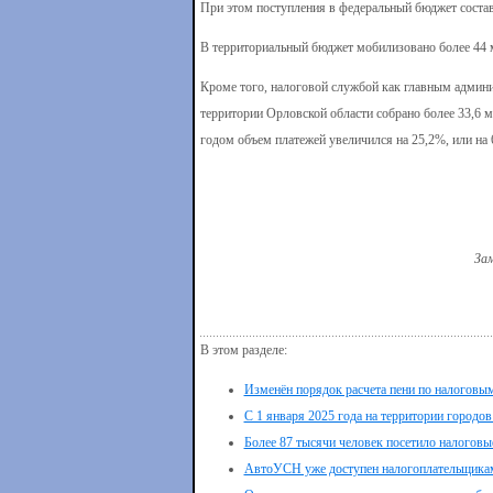
При этом поступления в федеральный бюджет состави
В территориальный бюджет мобилизовано более 44 мл
Кроме того, налоговой службой как главным админ
территории Орловской области собрано более 33,6 м
годом объем платежей увеличился на 25,2%, или на 
Зам
В этом разделе:
Изменён порядок расчета пени по налоговы
С 1 января 2025 года на территории городо
Более 87 тысячи человек посетило налогов
АвтоУСН уже доступен налогоплательщикам