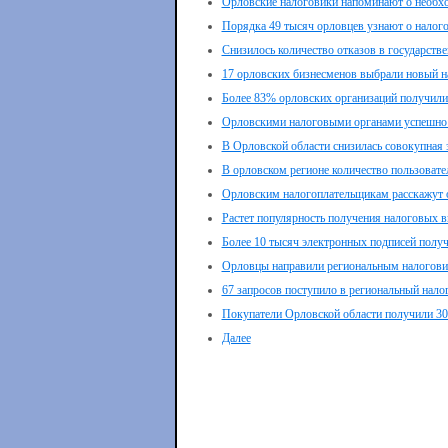
Орловские налоговики напоминают о необход
Порядка 49 тысяч орловцев узнают о налог
Снизилось количество отказов в государстве
17 орловских бизнесменов выбрали новый 
Более 83% орловских организаций получили 
Орловскими налоговыми органами успешно 
В Орловской области снизилась совокупная
В орловском регионе количество пользоват
Орловским налогоплательщикам расскажут 
Растет популярность получения налоговых 
Более 10 тысяч электронных подписей полу
Орловцы направили региональным налогови
67 запросов поступило в региональный нал
Покупатели Орловской области получили 30
Далее