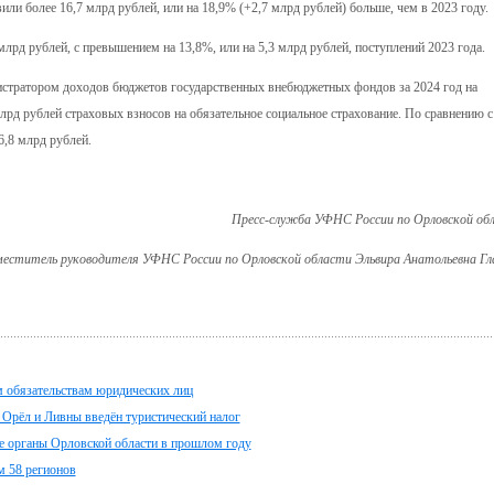
ли более 16,7 млрд рублей, или на 18,9% (+2,7 млрд рублей) больше, чем в 2023 году.
рд рублей, с превышением на 13,8%, или на 5,3 млрд рублей, поступлений 2023 года.
истратором доходов бюджетов государственных внебюджетных фондов за 2024 год на
лрд рублей страховых взносов на обязательное социальное страхование. По сравнению с
6,8 млрд рублей.
Пресс-служба УФНС России по Орловской об
еститель руководителя УФНС России по Орловской области Эльвира Анатольевна Гл
м обязательствам юридических лиц
в Орёл и Ливны введён туристический налог
ые органы Орловской области в прошлом году
 58 регионов