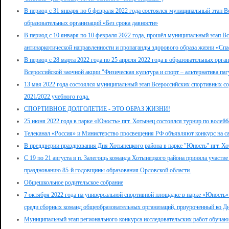
В период с 31 января по 6 февраля 2022 года состоялся муниципальный этап 
образовательных организаций «Без срока давности»
В период с 10 января по 10 февраля 2022 года, прошёл муниципальный этап В
антинаркотической направленности и пропаганды здорового образа жизни «Спа
В период с 28 марта 2022 года по 25 апреля 2022 года в образовательных орг
Всероссийской заочной акции "Физическая культура и спорт – альтернатива п
13 мая 2022 года состоялся муниципальный этап Всероссийских спортивных с
2021/2022 учебного года.
СПОРТИВНОЕ ДОЛГОЛЕТИЕ - ЭТО ОБРАЗ ЖИЗНИ!
25 июня 2022 года в парке «Юность» пгт. Хотынец состоялся турнир по воле
Телеканал «Россия» и Министерство просвещения РФ объявляют конкурс на са
В преддверии празднования Дня Хотынецкого района в парке "Юность" пгт. 
С 19 по 21 августа в п. Залегощь команда Хотынецкого района приняла участи
празднованию 85-й годовщины образования Орловской области.
Общешкольное родительское собрание
7 октября 2022 года на универсальной спортивной площадке в парке «Юность»
среди сборных команд общеобразовательных организаций, приуроченный ко Д
Муниципальный этап регионального конкурса исследовательских работ обучаю