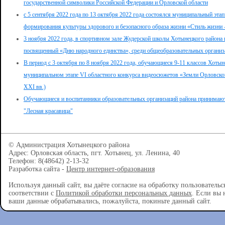
государственной символики Российской Федерации и Орловской области
с 5 сентября 2022 года по 13 октября 2022 года состоялся муниципальный эта
формирования культуры здорового и безопасного образа жизни «Стиль жизни –
3 ноября 2022 года, в спортивном зале Жудерской школы Хотынецкого района 
посвященный «Дню народного единства», среди общеобразовательных организ
В период с 3 октября по 8 ноября 2022 года, обучающиеся 9-11 классов Хотын
муниципальном этапе VI областного конкурса видеосюжетов «Земли Орловской
XXI вв.)
Обучающиеся и воспитанники образовательных организаций района принимают 
"Лесная красавица"
© Администрация Хотынецкого района
Адрес: Орловская область, пгт. Хотынец, ул. Ленина, 40
Телефон: 8(48642) 2-13-32
Разработка сайта -
Центр интернет-образования
Используя данный сайт, вы даёте согласие на обработку пользователь
соответствии с
Политикой обработки персональных данных
. Если вы 
ваши данные обрабатывались, пожалуйста, покиньте данный сайт.