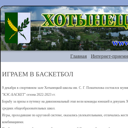
Главная
Интернет-приемн
ИГРАЕМ В БАСКЕТБОЛ
9 декабря
в спортивном зале Хотынецкой школы им. С. Г. Поматилова состоялся муни
"КЭС-БАСКЕТ" сезона 2022-2023 гг.
Борьбу за призы и путевку на дивизиональный этап вели команды юношей и девушек 
средних общеобразовательных школ.
Игры, проходившие по круговой системе, оказались увлекательными, отличались жес
комбинациями.