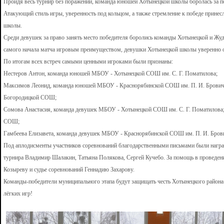
Пройдя весь турнир без поражений, команда юношей Хотынецкой школы боролась за 
Атакующий стиль игры, уверенность под кольцом, а также стремление к победе прин
школы.
Среди девушек за право занять место победителя боролись команды Хотынецкой и Жуд
самого начала матча игровым преимуществом, девушки Хотынецкой школы уверенно 
По итогам всех встреч самыми ценными игроками были признаны:
Нестеров Антон, команда юношей МБОУ - Хотынецкой СОШ им. С. Г. Поматилова;
Максимов Леонид, команда юношей МБОУ - Краснорябинской СОШ им. П. И. Брович
Богородицкой СОШ;
Сомова Анастасия, команда девушек МБОУ - Хотынецкой СОШ им. С. Г. Поматилова;
СОШ;
Гамбеева Елизавета, команда девушек МБОУ - Краснорябинской СОШ им. П. И. Бров
Под аплодисменты участников соревнований благодарственными письмами были награ
турнира Владимир Шалакин, Татьяна Полякова, Сергей Кучебо. За помощь в проведе
Козыреву и судье соревнований Геннадию Захарову.
Команды-победители муниципального этапа будут защищать честь Хотынецкого район
лёгких игр!